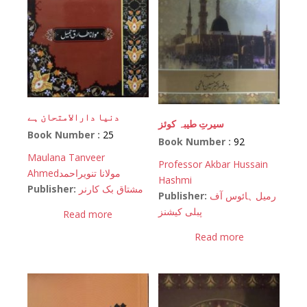
دنیا دارالامتحان ہے
سیرتِ طیبہ کوئز
Book Number :
25
Book Number :
92
Maulana Tanveer
Professor Akbar Hussain
Ahmed
مولانا تنویراحمد
Hashmi
Publisher:
مشتاق بک کارنر
Publisher:
رمیل ہائوس آف
پبلی کیشنز
Read more
Read more