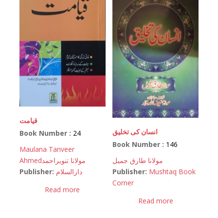
قیامت
انسان کی تخلیق
Book Number :
24
Book Number :
146
Maulana Tanveer
Ahmed
مولانا تنویراحمد
مولانا طارق جمیل
Publisher:
دارالسلام
Publisher:
Mushtaq Book
Corner
Read more
Read more