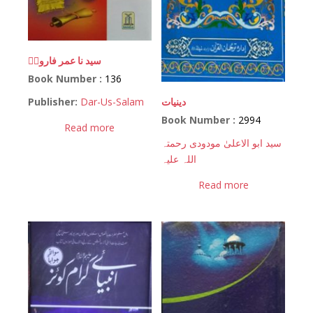
سید نا عمر فاروقؓ
Book Number :
136
دینیات
Publisher:
Dar-Us-Salam
Book Number :
2994
Read more
سید ابو الاعلیٰ مودودی رحمتہ
اللہ علیہ
Read more