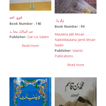
غزوہ احد
زادِ راہ
Book Number :
140
Book Number :
94
عبد المالک مجاہد
Maulana Jalil Ahsan
Publisher:
Dar-Us-Salam
Nadvi
Maulana Jamil Ahsan
Nadvi
Read more
Publisher:
Islamic
Publications
Read more