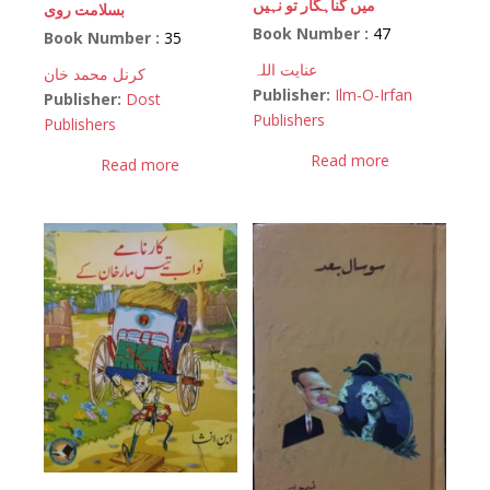
میں گناہگار تو نہیں
بسلامت روی
Book Number :
47
Book Number :
35
عنایت اللہ
کرنل محمد خان
Publisher:
Ilm-O-Irfan
Publisher:
Dost
Publishers
Publishers
Read more
Read more