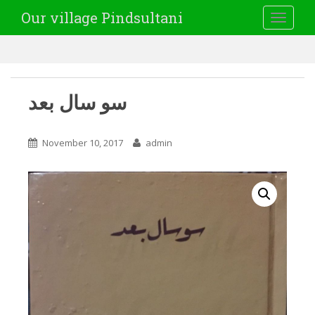
Our village Pindsultani
TOGGLE
سو سال بعد
November 10, 2017
admin