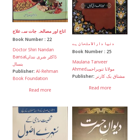
اناج اور مصالحہ جات سے علاج
Book Number :
22
دنیا دارالامتحان ہے
Doctor Shiri Nandan
Book Number :
25
Bansal
ڈاکٹر شری ننداں
Maulana Tanveer
بنسال
Ahmed
مولانا تنویراحمد
Publisher:
Al-Rehman
Publisher:
مشتاق بک کارنر
Book Foundation
Read more
Read more