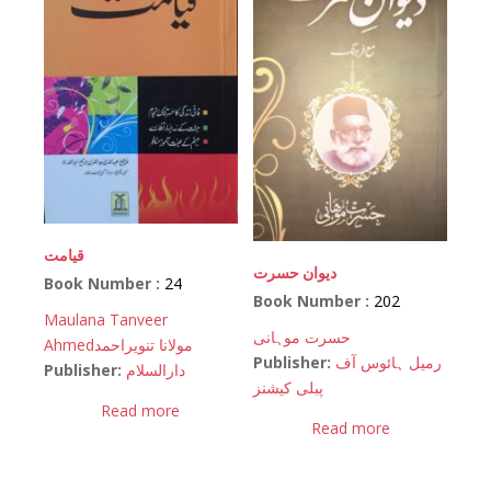
قیامت
دیوان حسرت
Book Number :
24
Book Number :
202
Maulana Tanveer
حسرت موہانی
Ahmed
مولانا تنویراحمد
Publisher:
رمیل ہائوس آف
Publisher:
دارالسلام
پبلی کیشنز
Read more
Read more