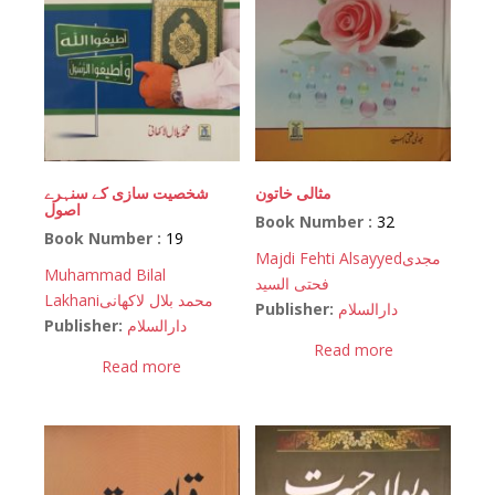
مثالی خاتون
شخصیت سازی کے سنہرے
اصول
Book Number :
32
Book Number :
19
Majdi Fehti Alsayyed
مجدی
Muhammad Bilal
فحتی السید
Lakhani
محمد بلال لاکھانی
Publisher:
دارالسلام
Publisher:
دارالسلام
Read more
Read more