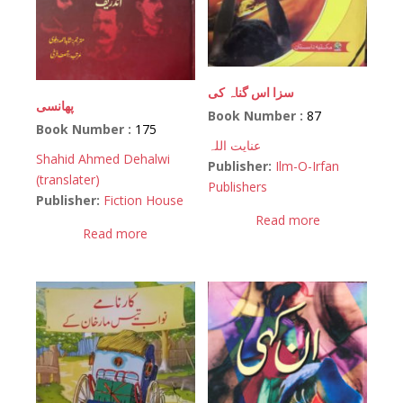
سزا اس گناہ کی
پھانسی
Book Number :
87
Book Number :
175
عنایت اللہ
Shahid Ahmed Dehalwi
Publisher:
Ilm-O-Irfan
(translater)
Publishers
Publisher:
Fiction House
Read more
Read more