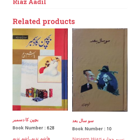
Riaz Aadil
Related products
بچپن کا دسمبر
سو سال بعد
Book Number :
628
Book Number :
10
ھاشم ندیم
ہاشم ندیم
Naseem Hijazi
نسیم حجازی