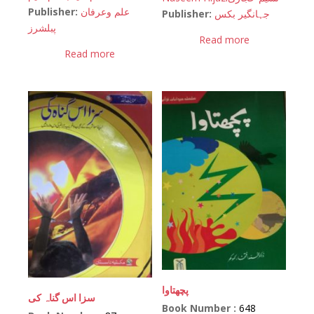
Publisher:
علم وعرفان
Publisher:
جہانگیر بکس
پبلشرز
Read more
Read more
پچھتاوا
سزا اس گناہ کی
Book Number :
648