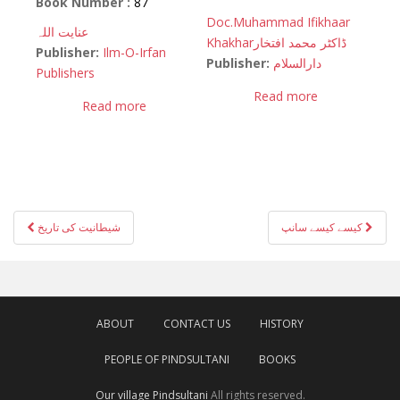
Book Number :
87
Doc.Muhammad Ifikhaar
عنایت اللہ
Khakhar
ڈاکٹر محمد افتخار
Publisher:
Ilm-O-Irfan
Publisher:
دارالسلام
Publishers
Read more
Read more
Post
کیسے کیسے سانپ
شیطانیت کی تاریخ
navigation
ABOUT
CONTACT US
HISTORY
PEOPLE OF PINDSULTANI
BOOKS
Our village Pindsultani
All rights reserved.