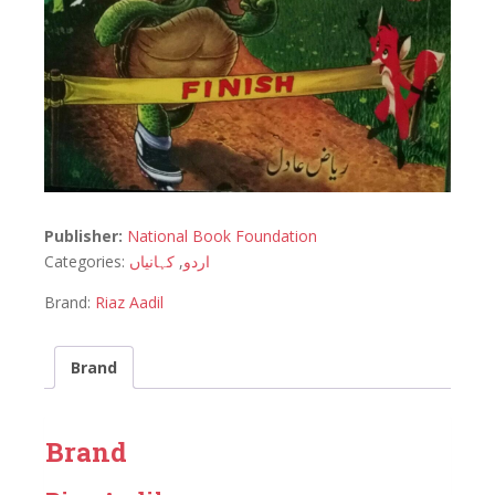
Publisher:
National Book Foundation
Categories:
کہانیاں
,
اردو
Brand:
Riaz Aadil
Brand
Brand