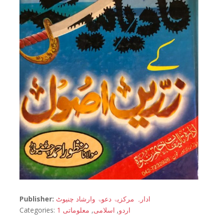
Publisher:
ادارہ مرکزیۃ دعوۃ وارشاد چنیوٹ
Categories:
معلوماتی 1
,
اسلامی
,
اردو