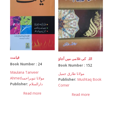
قیامت
اللہ کی غلامی میں آجاؤ
Book Number :
24
Book Number :
152
Maulana Tanveer
مولانا طارق جمیل
Ahmed
مولانا تنویراحمد
Publisher:
Mushtaq Book
Publisher:
دارالسلام
Corner
Read more
Read more