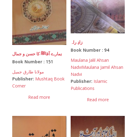
زادِ راہ
Book Number :
94
ہمارے آقاﷺ کا حسن و جمال
Maulana Jalil Ahsan
Book Number :
151
Nadvi
Maulana Jamil Ahsan
مولانا طارق جمیل
Nadvi
Publisher:
Mushtaq Book
Publisher:
Islamic
Corner
Publications
Read more
Read more