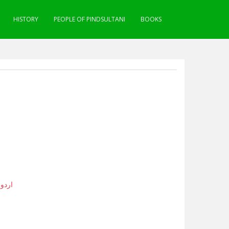
HISTORY
PEOPLE OF PINDSULTANI
BOOKS
,
اردو