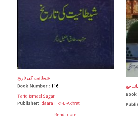
شیطانیت کی تاریخ
Book Number :
116
ائے حج
Book
Tariq Ismael Sagar
Publisher:
Idaara Fikr-E-Akhrat
Publi
Read more