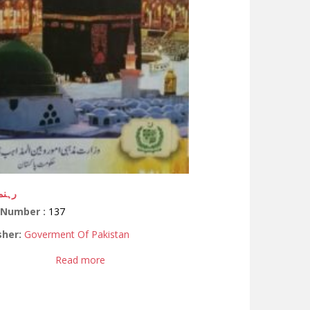
رہنم
 Number :
137
sher:
Goverment Of Pakistan
Read more