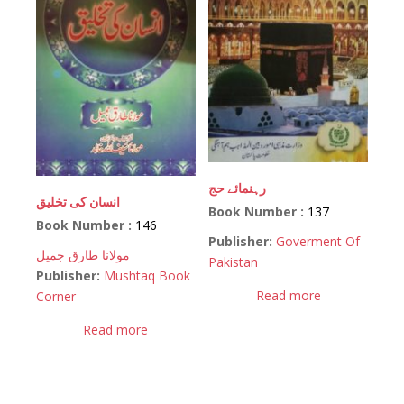
رہنمائے حج
انسان کی تخلیق
Book Number :
137
Book Number :
146
Publisher:
Goverment Of
مولانا طارق جمیل
Pakistan
Publisher:
Mushtaq Book
Read more
Corner
Read more