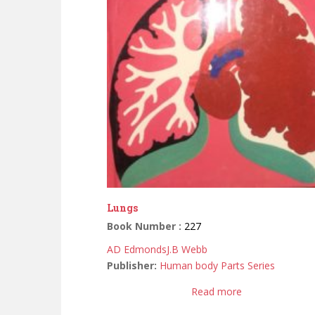
Lungs
Book Number :
227
AD Edmonds
J.B Webb
Publisher:
Human body Parts Series
Read more