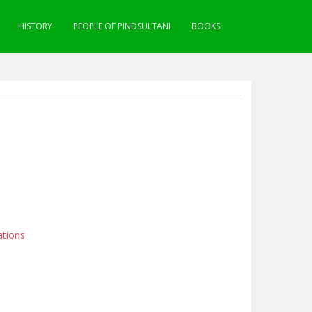
HISTORY
PEOPLE OF PINDSULTANI
BOOKS
ations