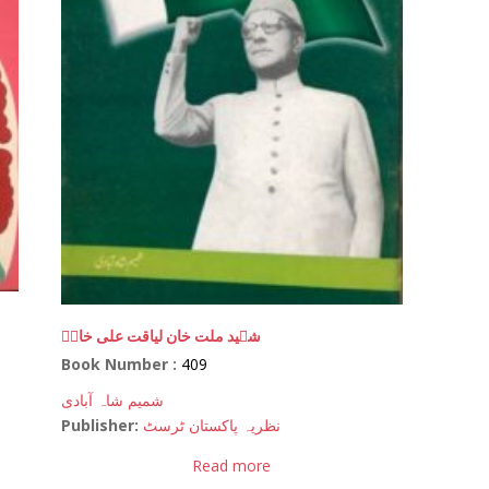
شہید ملت خان لیاقت علی خانؒ
Book Number :
409
شمیم شاہ آبادی
Publisher:
نظریہ پاکستان ٹرسٹ
Read more