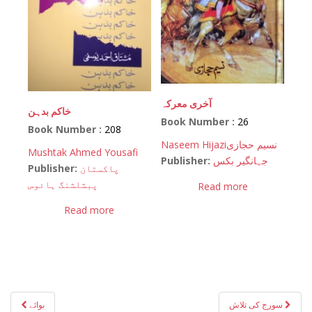
آخری معرکہ
خاکم بدہن
Book Number :
26
Book Number :
208
Naseem Hijazi
نسیم حجازی
Mushtak Ahmed Yousafi
Publisher:
جہانگیر بکس
Publisher:
پاکستان
پبشلشنگ ہائوس
Read more
Read more
Post
سورج کی تلاش
بوائے