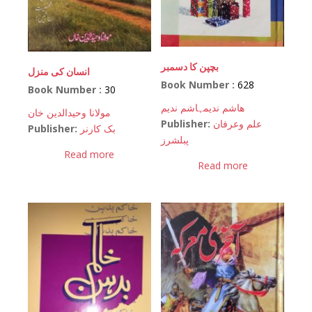
بچپن کا دسمبر
انسان کی منزل
Book Number :
628
Book Number :
30
ھاشم ندیم
ہاشم ندیم
مولانا وحیدالدین خان
Publisher:
علم وعرفان
Publisher:
بک کارنر
پبلشرز
Read more
Read more