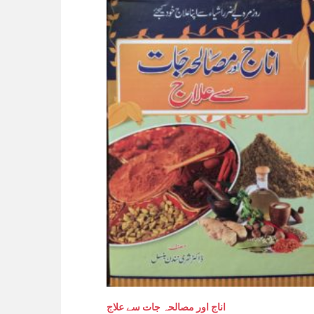
اناج اور مصالحہ جات سے علاج