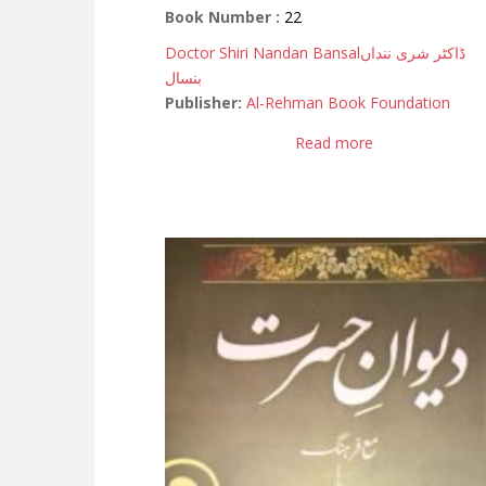
Book Number :
22
Doctor Shiri Nandan Bansal
ڈاکٹر شری ننداں
بنسال
Publisher:
Al-Rehman Book Foundation
Read more