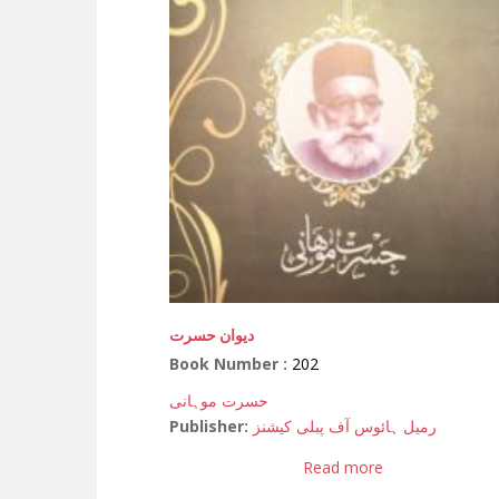
دیوان حسرت
Book Number :
202
حسرت موہانی
Publisher:
رمیل ہائوس آف پبلی کیشنز
Read more