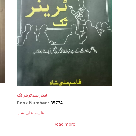
ٹیچر سے ٹرینر تک
Book Number :
3577A
قاسم علی شاہ
Read more