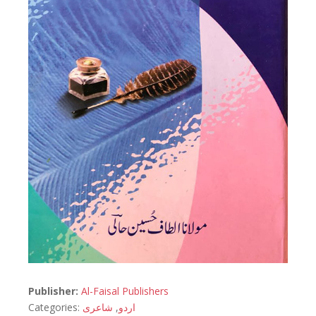
Publisher:
Al-Faisal Publishers
Categories:
شاعری
,
اردو