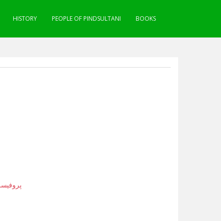
HISTORY
PEOPLE OF PINDSULTANI
BOOKS
پروفیسر