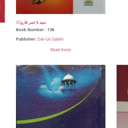
سید نا عمر فاروقؓ
Book Number :
136
Publisher:
Dar-Us-Salam
Read more