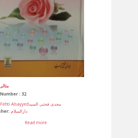
مثالی
 Number :
32
Fehti Alsayyed
مجدی فحتی السید
sher:
دارالسلام
Read more