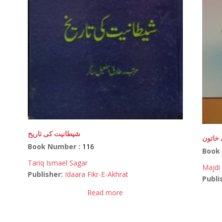
شیطانیت کی تاریخ
 خاتون
Book Number :
116
Book
Tariq Ismael Sagar
Majdi 
Publisher:
Idaara Fikr-E-Akhrat
Publi
Read more