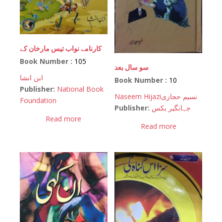
کارنامے نواب تیس مارخان کے
Book Number :
105
سو سال بعد
ابن انشا
Book Number :
10
Publisher:
National Book
Naseem Hijazi
نسیم حجازی
Foundation
Publisher:
جہانگیر بکس
Read more
Read more