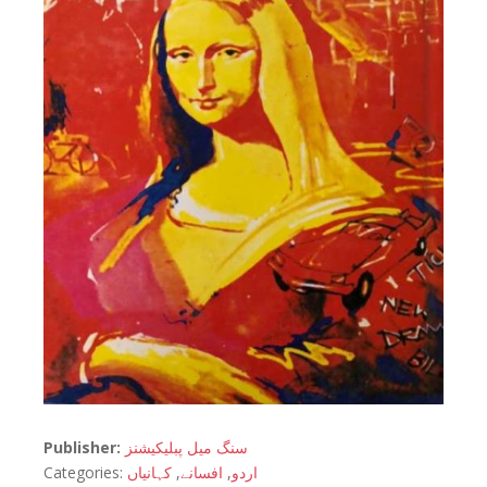
Publisher:
سنگ میل پبلیکیشنز
Categories:
کہانیاں
,
افسانے
,
اردو