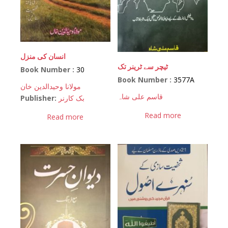
انسان کی منزل
ٹیچر سے ٹرینر تک
Book Number :
30
Book Number :
3577A
مولانا وحیدالدین خان
قاسم علی شاہ
Publisher:
بک کارنر
Read more
Read more