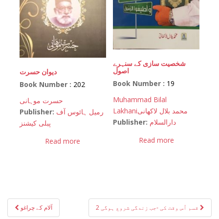
شخصیت سازی کے سنہرے
اصول
دیوان حسرت
Book Number :
19
Book Number :
202
Muhammad Bilal
حسرت موہانی
Lakhani
محمد بلال لاکھانی
Publisher:
رمیل ہائوس آف
Publisher:
دارالسلام
پبلی کیشنز
Read more
Read more
Post
قسم اُس وقت کی -جب زندگی شروع ہوگی 2
آلام کے چراغو