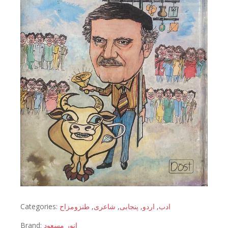
Categories:
طنزومزاح
,
شاعری
,
پنجابی
,
اردو
,
ادب
Brand:
انور مسعود