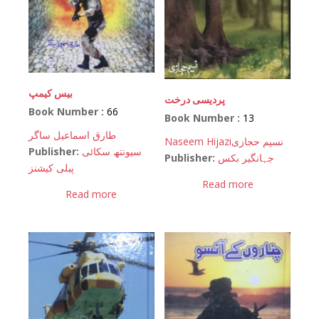
بیس کیمپ
پردیسی درخت
Book Number :
66
Book Number :
13
طارق اسماعیل ساگر
Naseem Hijazi
نسیم حجازی
Publisher:
سیونتھ سکائی
Publisher:
جہانگیر بکس
پبلی کیشنز
Read more
Read more