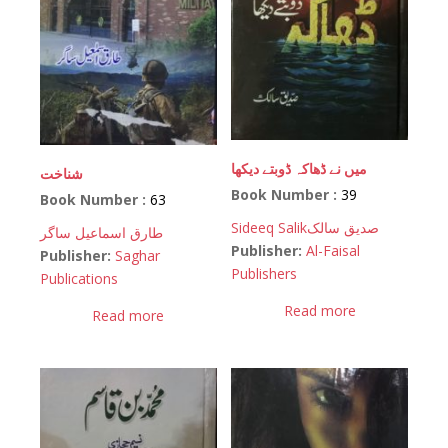
میں نے ڈھاکہ ڈوبتے دیکھا
شناخت
Book Number :
39
Book Number :
63
Sideeq Salik
صدیق سالک
طارق اسماعیل ساگر
Publisher:
Al-Faisal
Publisher:
Saghar
Publishers
Publications
Read more
Read more