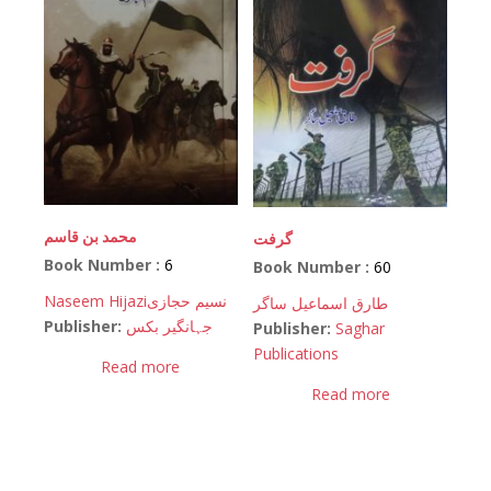
محمد بن قاسم
گرفت
Book Number :
6
Book Number :
60
Naseem Hijazi
نسیم حجازی
طارق اسماعیل ساگر
Publisher:
جہانگیر بکس
Publisher:
Saghar
Publications
Read more
Read more