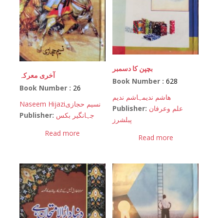
بچپن کا دسمبر
آخری معرکہ
Book Number :
628
Book Number :
26
ھاشم ندیم
ہاشم ندیم
Naseem Hijazi
نسیم حجازی
Publisher:
علم وعرفان
Publisher:
جہانگیر بکس
پبلشرز
Read more
Read more