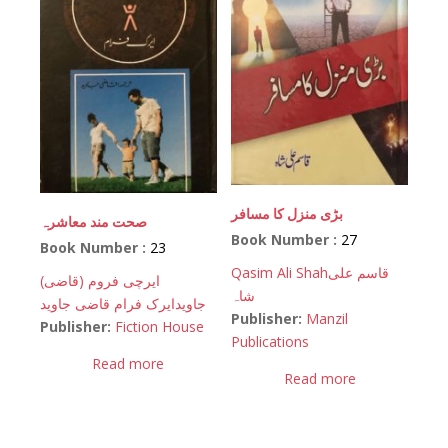
بڑی منزل کا مسافر
صحت مند معاشرہ
Book Number :
27
Book Number :
23
Qasim Ali Shah
قاسم علی
(ایرچی فروم (قاضی
شاہ
جاوید
ایرک فرام قاضی جاوید
Publisher:
Manzil
Publisher:
Fiction House
Publications
Read more
Read more