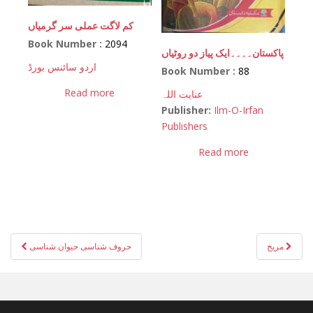
کم لاگت عملی سر گرمیاں
Book Number :
2094
پاکستان۔۔۔۔ایک پیاز دو روٹیاں
اردو سائنس بورڈ
Book Number :
88
Read more
عنایت اللہ
Publisher:
Ilm-O-Irfan
Publishers
Read more
Post
مریخ
حروف شناسی حیوان شناسی
navigation