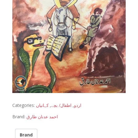
Categories:
کہانیاں
,
اطفال/ بچے
,
اردو
Brand:
احمد عدنان طارق
Brand