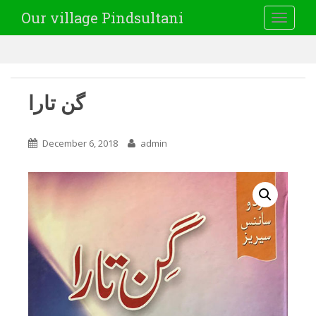
Our village Pindsultani
TOGGLE
گن تارا
December 6, 2018
admin