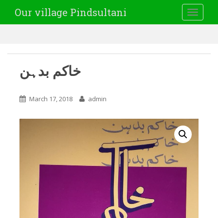
Our village Pindsultani
TOGGLE
خاکم بدہن
March 17, 2018
admin