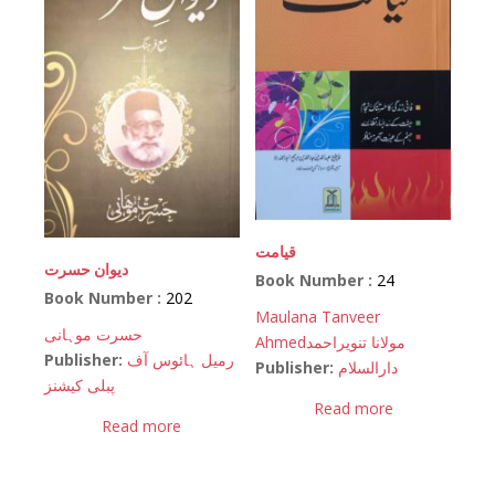
قیامت
دیوان حسرت
Book Number :
24
Book Number :
202
Maulana Tanveer
حسرت موہانی
Ahmed
مولانا تنویراحمد
Publisher:
رمیل ہائوس آف
Publisher:
دارالسلام
پبلی کیشنز
Read more
Read more