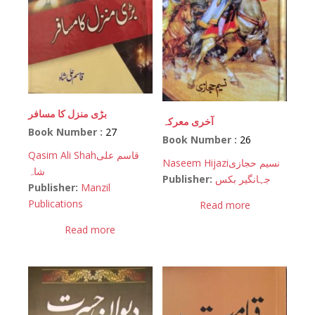
بڑی منزل کا مسافر
آخری معرکہ
Book Number :
27
Book Number :
26
Qasim Ali Shah
قاسم علی
Naseem Hijazi
نسیم حجازی
شاہ
Publisher:
جہانگیر بکس
Publisher:
Manzil
Publications
Read more
Read more