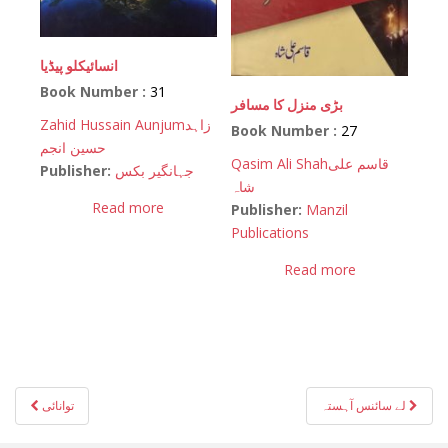
انسائیکلو پیڈیا
Book Number :
31
بڑی منزل کا مسافر
Zahid Hussain Aunjum
زاہد
Book Number :
27
حسین انجم
Qasim Ali Shah
قاسم علی
Publisher:
جہانگیر بکس
شاہ
Read more
Publisher:
Manzil
Publications
Read more
Post
لے سائنس آہستہ
توانائی
navigation