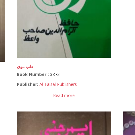
طب نبوی
Book Number :
3873
Publisher:
Al-Faisal Publishers
Read more