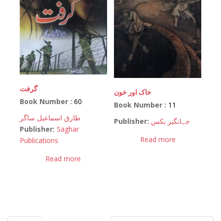
گرفت
خاک اور خون
Book Number :
60
Book Number :
11
طارق اسماعیل ساگر
Publisher:
جہانگیر بکس
Publisher:
Saghar
Read more
Publications
Read more