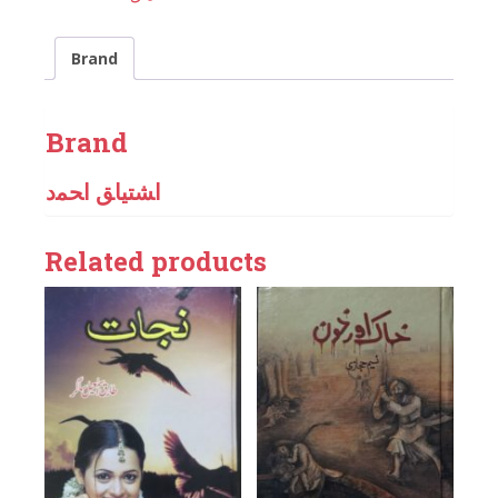
Brand
Brand
اﺸﺘﻴﺎﻖ اﺤﻤﺩ
Related products