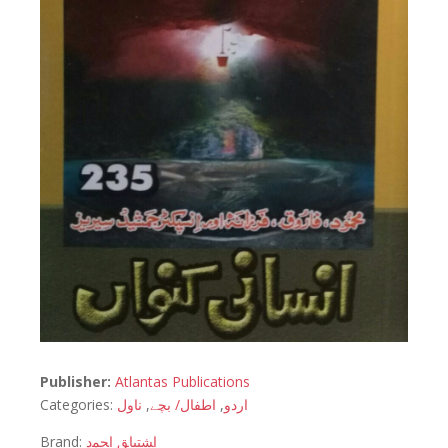
Publisher:
Atlantas Publications
Categories:
ناول
,
اطفال/ بچے
,
اردو
Brand:
اﺸﺘﻴﺎﻖ اﺤﻤﺩ