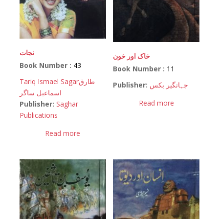
نجات
خاک اور خون
Book Number :
43
Book Number :
11
Tariq Ismael Sagar
طارق
Publisher:
جہانگیر بکس
اسماعیل ساگر
Read more
Publisher:
Saghar
Publications
Read more