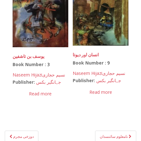
انسان اور دیوتا
یوسف بن تاشفین
Book Number :
9
Book Number :
3
Naseem Hijazi
نسیم حجازی
Naseem Hijazi
نسیم حجازی
Publisher:
جہانگیر بکس
Publisher:
جہانگیر بکس
Read more
Read more
Post
نامعلوم سائنسدان
دوزخی مجرم