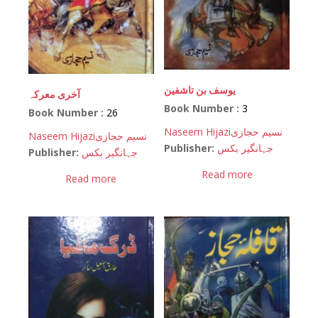
یوسف بن تاشفین
آخری معرکہ
Book Number :
3
Book Number :
26
Naseem Hijazi
نسیم حجازی
Naseem Hijazi
نسیم حجازی
Publisher:
جہانگیر بکس
Publisher:
جہانگیر بکس
Read more
Read more