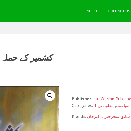
ABOUT
CONTACT US
کشمیر کے حملہ 
Publisher:
Ilm-O-Irfan Publishe
Categories:
معلوماتی 1
,
سیاست
Brands:
سابق میجرجنرل اکبرخان