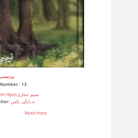
پردیسی
 Number :
13
m Hijazi
نسیم حجازی
sher:
جہانگیر بکس
Read more