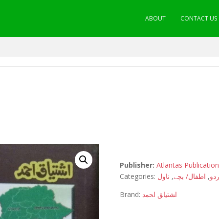
ABOUT
CONTACT US
Publisher:
Atlantas Publicatio
Categories:
ناول
,
اطفال/ بچے
,
ردو
Brand:
اﺸﺘﻴﺎﻖ اﺤﻤﺩ