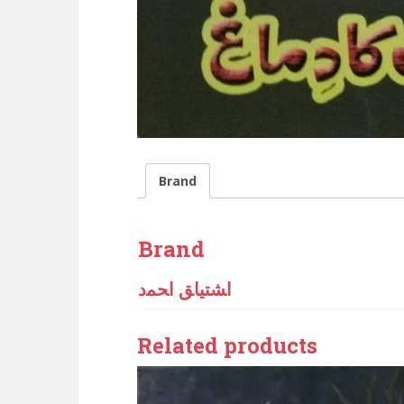
Brand
Brand
اﺸﺘﻴﺎﻖ اﺤﻤﺩ
Related products