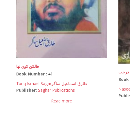
فالکن کون تھا
 درخت
Book Number :
41
Book
Tariq Ismael Sagar
طارق اسماعیل ساگر
Nasee
Publisher:
Saghar Publications
Publi
Read more