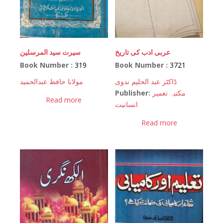
سیرت سید المرسلین
عربی ادب کی تاریخ
Book Number :
319
Book Number :
3721
مولانا حافظ عبدالحمید
ڈاکٹر عبد الحلیم ندوی
Publisher:
مکتبہ تعمیر
Read more
انسانیت
Read more