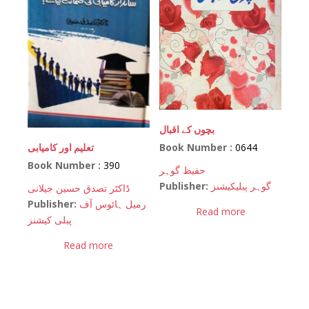
بچوں کے اقبال
Book Number :
0644
تعلیم اور کامیابی
Book Number :
390
حفیظ گوہر
Publisher:
گوہر پبلیکیشنز
ڈاکٹر تصدق حسین جیلانی
Publisher:
رمیل ہائوس آف
Read more
پبلی کیشنز
Read more