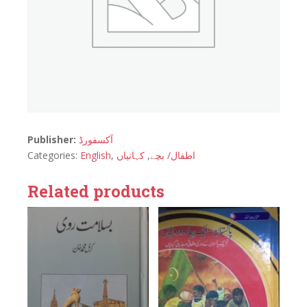
Publisher:
آکسفورڈ
Categories:
English
,
کہانیاں
,
اطفال/ بچے
Related products