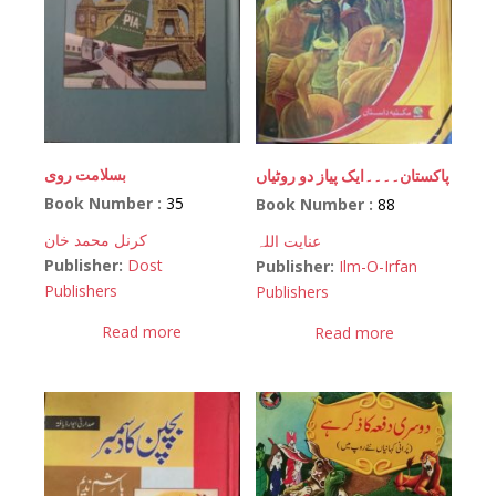
بسلامت روی
پاکستان۔۔۔۔ایک پیاز دو روٹیاں
Book Number :
35
Book Number :
88
کرنل محمد خان
عنایت اللہ
Publisher:
Dost
Publisher:
Ilm-O-Irfan
Publishers
Publishers
Read more
Read more