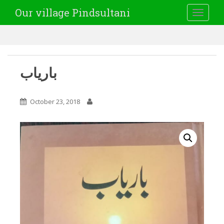
Our village Pindsultani
TOGGLE
باریاب
October 23, 2018