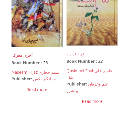
ذرا نم ہو
آخری معرکہ
Book Number :
28
Book Number :
26
Qasim Ali Shah
قاسم علی
Naseem Hijazi
نسیم حجازی
شاہ
Publisher:
جہانگیر بکس
Publisher:
علم وعرفان
Read more
پبلشرز
Read more