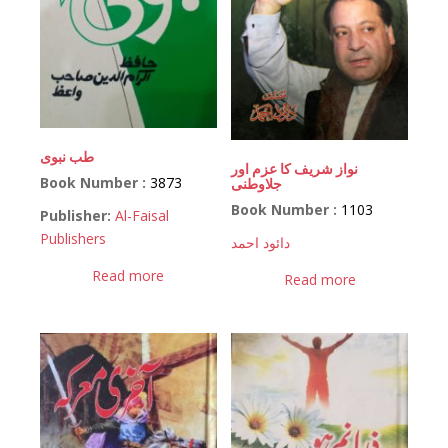
طب نبوی
نواز شریف کا عزم اور
Book Number :
3873
جلاوطنی
Book Number :
1103
Publisher:
Al-Faisal
Publishers
دائود احمد
Read more
Read more