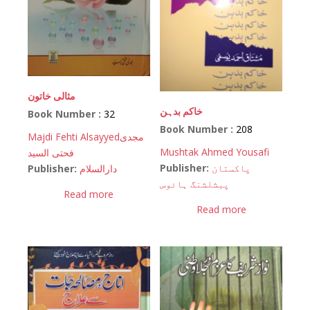
مثالی خاتون
خاکم بدہن
Book Number :
32
Book Number :
208
Majdi Fehti Alsayyed
مجدی
Mushtak Ahmed Yousafi
فحتی السید
Publisher:
پاکستان
Publisher:
دارالسلام
پبشلشنگ ہائوس
Read more
Read more