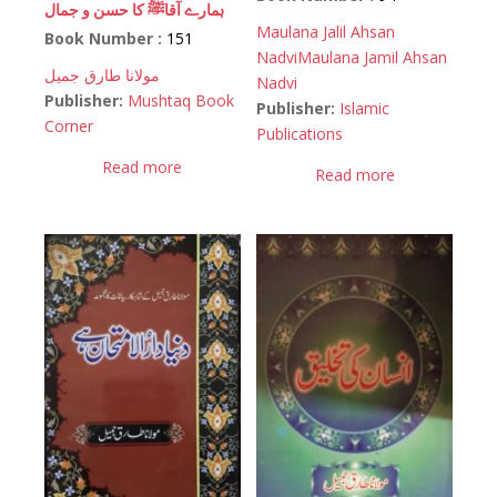
ہمارے آقاﷺ کا حسن و جمال
Maulana Jalil Ahsan
Book Number :
151
Nadvi
Maulana Jamil Ahsan
مولانا طارق جمیل
Nadvi
Publisher:
Mushtaq Book
Publisher:
Islamic
Corner
Publications
Read more
Read more