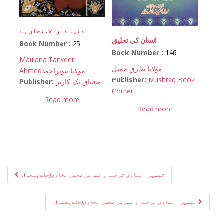
دنیا دارالامتحان ہے
انسان کی تخلیق
Book Number :
25
Book Number :
146
Maulana Tanveer
مولانا طارق جمیل
Ahmed
مولانا تنویراحمد
Publisher:
Mushtaq Book
Publisher:
مشتاق بک کارنر
Corner
Read more
Read more
Post
تیسیرا لباری ترجمہ و تشریح صحیح بخاری(جلدپنجم)۔
navigation
تیسیرا لباری ترجمہ و تشریح صحیح بخاری(جلدہفتم)۔