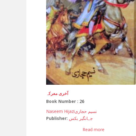
آخری معرکہ
Book Number :
26
Naseem Hijazi
نسیم حجازی
Publisher:
جہانگیر بکس
Read more