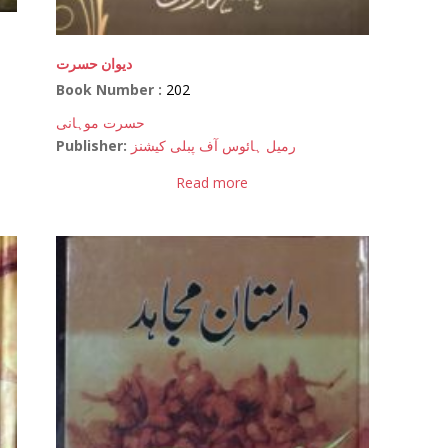
دیوان حسرت
Book Number :
202
حسرت موہانی
Publisher:
رمیل ہائوس آف پبلی کیشنز
Read more