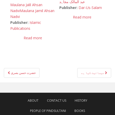
عبد المالک مجاہد
Maulana Jalil Ahsan
Publisher:
Dar-Us-Salam
Nadvi
Maulana Jamil Ahsan
Nadvi
Read more
Publisher:
Islamic
Publications
Read more
Post
عیسائیت کیا ہے
حضرت حسن بصری
navigation
ABOUT
CONTACT US
HISTORY
PEOPLE OF PINDSULTANI
BOOKS