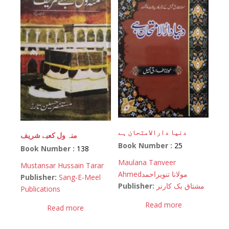
دنیا دارالامتحان ہے
منہ ول کعبے شریف
Book Number :
25
Book Number :
138
Maulana Tanveer
Mustansar Hussain Tarar
Ahmed
مولانا تنویراحمد
Publisher:
Sang-E-Meel
Publisher:
مشتاق بک کارنر
Publications
Read more
Read more