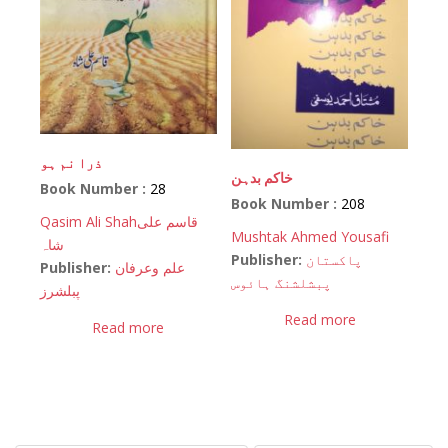
ذرا نم ہو
خاکم بدہن
Book Number :
28
Book Number :
208
Qasim Ali Shah
قاسم علی
Mushtak Ahmed Yousafi
شاہ
Publisher:
پاکستان
Publisher:
علم وعرفان
پبشلشنگ ہائوس
پبلشرز
Read more
Read more