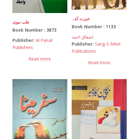
حیرت کدہ
طب نبوی
Book Number :
1133
Book Number :
3873
اشفاق احمد
Publisher:
Al-Faisal
Publisher:
Sang-E-Meel
Publishers
Publications
Read more
Read more