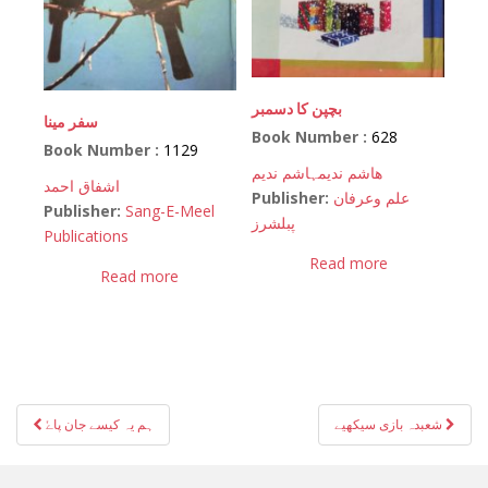
بچپن کا دسمبر
سفر مینا
Book Number :
628
Book Number :
1129
ھاشم ندیم
ہاشم ندیم
اشفاق احمد
Publisher:
علم وعرفان
Publisher:
Sang-E-Meel
پبلشرز
Publications
Read more
Read more
Post
شعبدہ بازی سیکھیے
ہم یہ کیسے جان پاےٗ
navigation