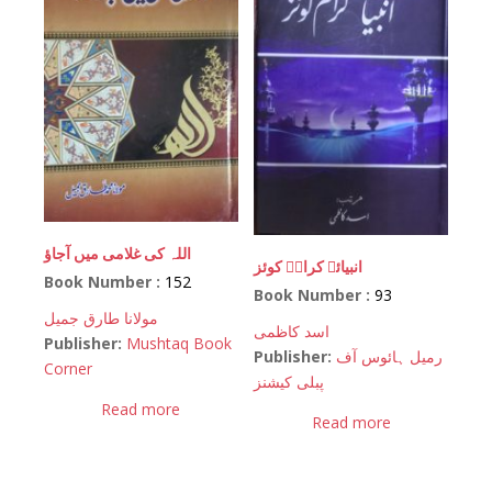
اللہ کی غلامی میں آجاؤ
انبیائے کرامؑ کوئز
Book Number :
152
Book Number :
93
مولانا طارق جمیل
اسد کاظمی
Publisher:
Mushtaq Book
Publisher:
رمیل ہائوس آف
Corner
پبلی کیشنز
Read more
Read more