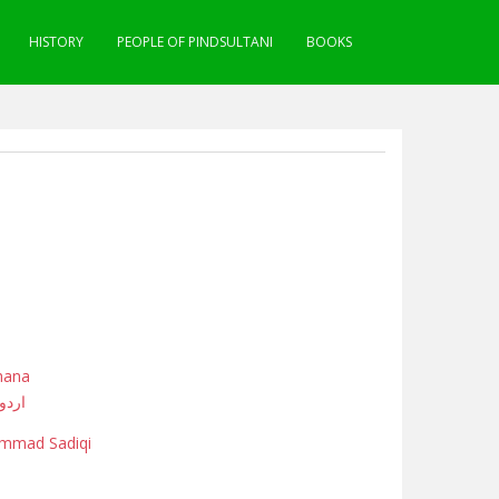
HISTORY
PEOPLE OF PINDSULTANI
BOOKS
hana
اردو
mmad Sadiqi