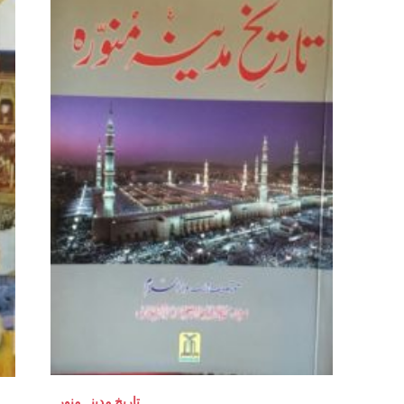
تاریخ مدینہ منورہ