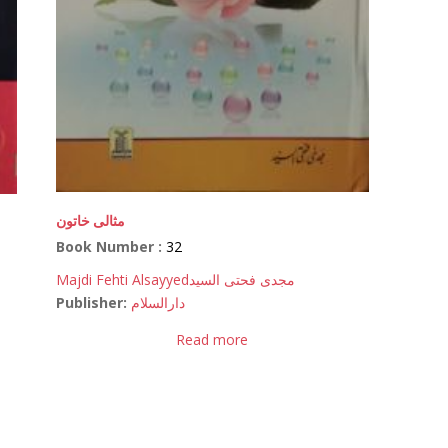
مثالی خاتون
Book Number :
32
Majdi Fehti Alsayyed
مجدی فحتی السید
Publisher:
دارالسلام
Read more