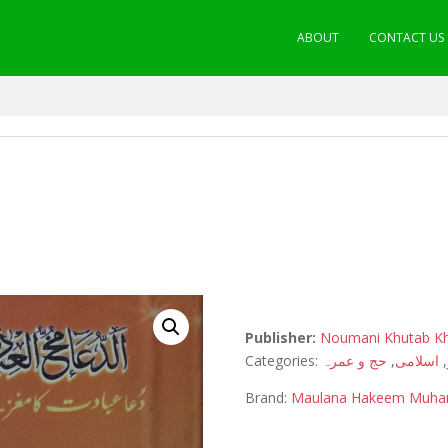
ABOUT
CONTACT US
Publisher:
Noumani Khutab K
Categories:
حج و عمرہ
,
اسلامی
,
Brand:
Maulana Hakeem Muha