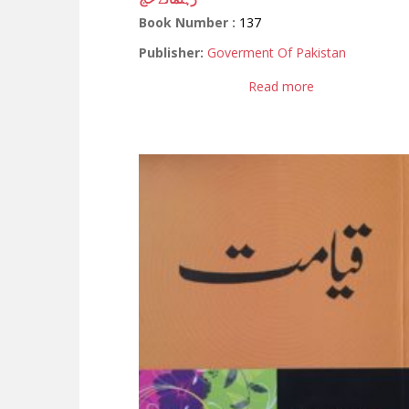
Book Number :
137
Publisher:
Goverment Of Pakistan
Read more