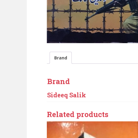
Brand
Brand
Sideeq Salik
Related products