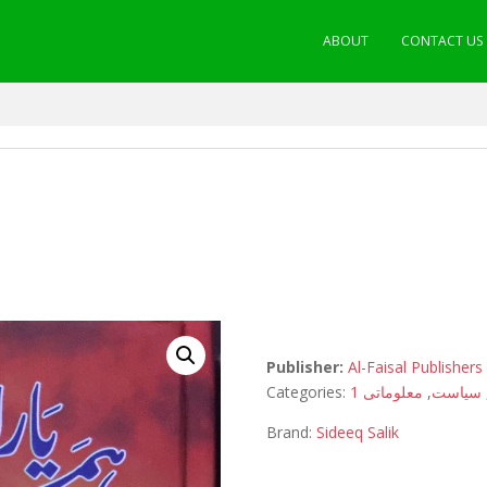
ABOUT
CONTACT US
Publisher:
Al-Faisal Publishers
Categories:
معلوماتی 1
,
سیاست
Brand:
Sideeq Salik