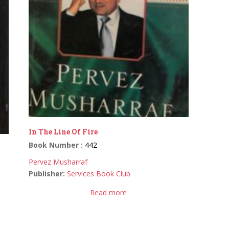
In The Line Of Fire
Book Number :
442
Pervez Musharraf
Publisher:
Services Book Club
Read more