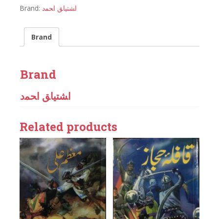
Brand:
اﺸﺘﻴﺎﻖ اﺤﻤﺩ
Brand
Brand
اﺸﺘﻴﺎﻖ اﺤﻤﺩ
Related products