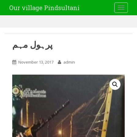
Our village Pindsultani
TOGGLE
پرہول مہم
November 13, 2017
admin