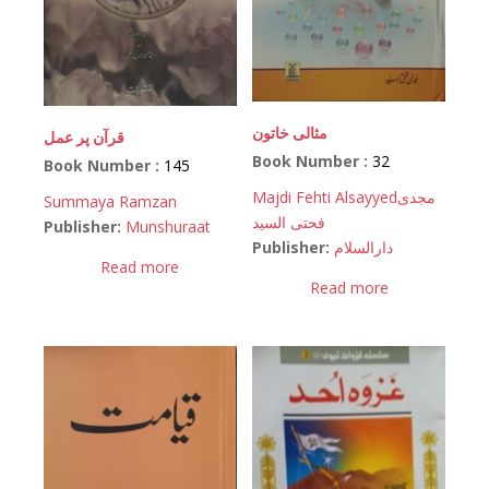
مثالی خاتون
قرآن پر عمل
Book Number :
32
Book Number :
145
Majdi Fehti Alsayyed
مجدی
Summaya Ramzan
فحتی السید
Publisher:
Munshuraat
Publisher:
دارالسلام
Read more
Read more