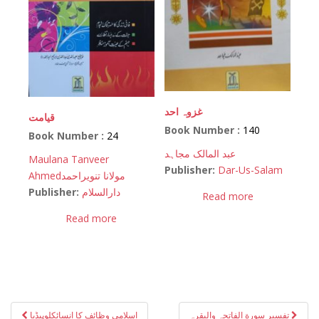
غزوہ احد
قیامت
Book Number :
140
Book Number :
24
عبد المالک مجاہد
Maulana Tanveer
Publisher:
Dar-Us-Salam
Ahmed
مولانا تنویراحمد
Publisher:
دارالسلام
Read more
Read more
Post
تفسیر سورة الفاتحہ والبقرہ
اسلامی وظائف کا انسائکلوپیڈیا